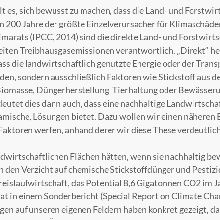
lt es, sich bewusst zu machen, dass die Land- und Forstwir
n 200 Jahre der größte Einzelverursacher für Klimaschäden
imarats (IPCC, 2014) sind die direkte Land- und Forstwirts
iten Treibhausgasemissionen verantwortlich. „Direkt“ he
 die landwirtschaftlich genutzte Energie oder der Transp
den, sondern ausschließlich Faktoren wie Stickstoff aus d
iomasse, Düngerherstellung, Tierhaltung oder Bewässeru
utet dies dann auch, dass eine nachhaltige Landwirtscha
amische, Lösungen bietet. Dazu wollen wir einen näheren B
Faktoren werfen, anhand derer wir diese These verdeutlic
dwirtschaftlichen Flächen hätten, wenn sie nachhaltig be
 den Verzicht auf chemische Stickstoffdünger und Pestizi
reislaufwirtschaft, das Potential 8,6 Gigatonnen CO2 im J
at in einem Sonderbericht (Special Report on Climate Cha
ngen auf unseren eigenen Feldern haben konkret gezeigt, das