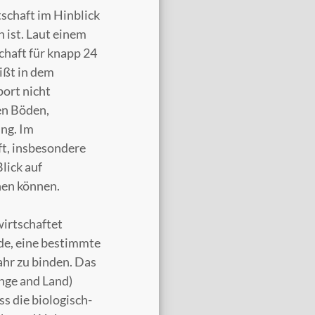
tschaft im Hinblick
 ist. Laut einem
chaft für knapp 24
ißt in dem
ort nicht
en Böden,
ng. Im
ft, insbesondere
lick auf
hen können.
wirtschaftet
de, eine bestimmte
ahr zu binden. Das
nge and Land)
s die biologisch-