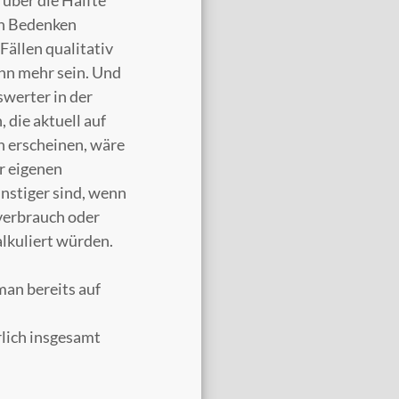
 über die Hälfte
en Bedenken
Fällen qualitativ
nn mehr sein. Und
swerter in der
 die aktuell auf
 erscheinen, wäre
er eigenen
nstiger sind, wenn
verbrauch oder
lkuliert würden.
an bereits auf
rlich insgesamt