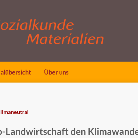
alübersicht
Über uns
klimaneutral
o-Landwirtschaft den Klimawande