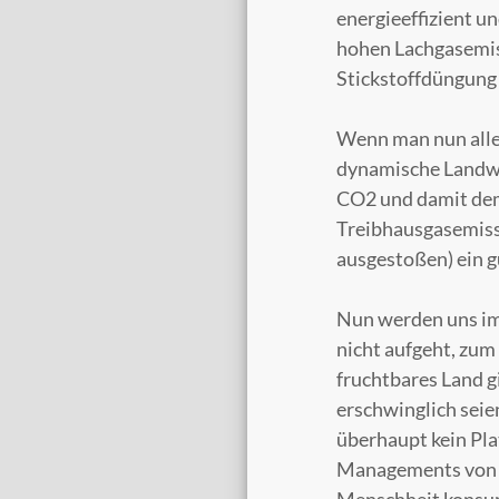
energieeffizient u
hohen Lachgasemisi
Stickstoffdüngung
Wenn man nun alle
dynamische Landwi
CO2 und damit dem
Treibhausgasemiss
ausgestoßen) ein g
Nun werden uns im
nicht aufgeht, zum 
fruchtbares Land g
erschwinglich seie
überhaupt kein Pla
Managements von R