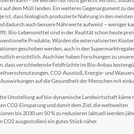
eren kann – sie werden nur nicht gerecht verteilt, sodass
l auf dem Müll landen. Ein weiteres Gegenargument zu d
e ist, dass biologisch produzierte Nahrung in den meisten 
nd dadurch auch bessere Nährwerte aufweist – weniger ka
fft: Bio-Lebensmittel sind in der Realität schon heute prei
nventionelle Produkte. Würden die externalisierten Kosten,
ationen geschoben werden, auch in den Supermarktregalen
deutlich ersichtlich. Auch hier haben Forschungen zu unser
, dass verschiedenste Feldfrüchte im Bio-Anbau kostengü
weltverschmutzungen, CO2-Ausstoß, Energie- und Wasser
 Auswirkungen auf die Gesundheit der Menschen mit einka
tte Umstellung auf bio-dynamische Landwirtschaft käme m
en CO2-Einsparung und damit dem Ziel, die weltweiten
onen bis 2030 um 50 % zu reduzieren (aktuell werden jäh
n CO2 ausgestoßen) ein gutes Stück näher.