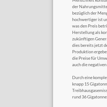
Menschheit konsumi
der Nahrungsmitte
bezüglich der Meng
hochwertiger ist u
was den Preis betri
Herstellung als ko
zukünftigen Gener
dies bereits jetzt 
Produktion ergeben
die Preise für Um
auch die negativen
Durch eine komple
knapp 15 Gigatonn
Treibhausgasemissi
rund 36 Gigatonne