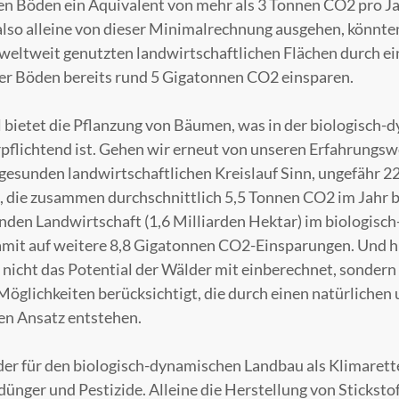
n Böden ein Äquivalent von mehr als 3 Tonnen CO2 pro J
lso alleine von dieser Minimalrechnung ausgehen, könnten
 weltweit genutzten landwirtschaftlichen Flächen durch ei
er Böden bereits rund 5 Gigatonnen CO2 einsparen.
 bietet die Pflanzung von Bäumen, was in der biologisch
pflichtend ist. Gehen wir erneut von unseren Erfahrungsw
 gesunden landwirtschaftlichen Kreislauf Sinn, ungefähr 
, die zusammen durchschnittlich 5,5 Tonnen CO2 im Jahr b
nden Landwirtschaft (1,6 Milliarden Hektar) im biologis
mit auf weitere 8,8 Gigatonnen CO2-Einsparungen. Und hi
nicht das Potential der Wälder mit einberechnet, sondern
 Möglichkeiten berücksichtigt, die durch einen natürlichen 
en Ansatz entstehen.
 der für den biologisch-dynamischen Landbau als Klimaretter
dünger und Pestizide. Alleine die Herstellung von Sticksto