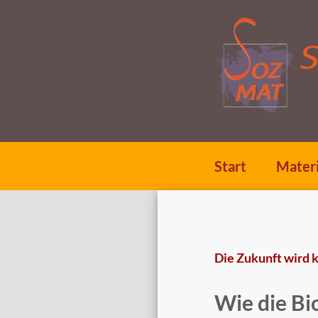
Zum
Inhalt
springen
(Enter
drücken)
Start
Materi
Die Zukunft wird 
Wie die Bi