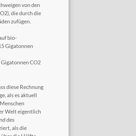
schweigen von den
O2), die durch die
äden zufügen.
uf bio-
15 Gigatonnen
36 Gigatonnen CO2
ass diese Rechnung
e, als es aktuell
le Menschen
er Welt eigentlich
nd des
rt, als die