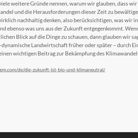
iele weitere Gründe nennen, warum wir glauben, dass wir 
ndel und die Herausforderungen dieser Zeit zu bewältige
 wirklich nachhaltig denken, also berücksichtigen, was wir i
und ebenso was uns aus der Zukunft entgegenkommt. Wenn 
lichen Blick auf die Dinge zu schauen, dann glauben wir sa
h-dynamische Landwirtschaft früher oder später – durch Ein
inen wichtigen Beitrag zur Bekämpfung des Klimawandels 
em.com/de/die-zukunft-ist-bio-und-klimaneutral/