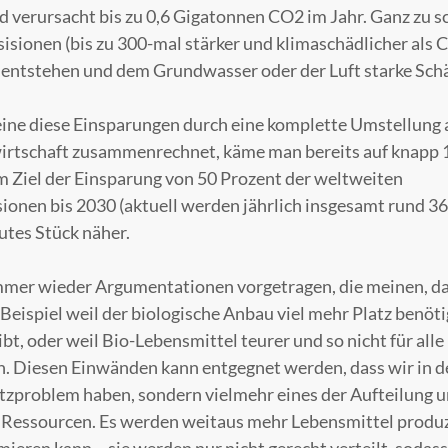
nd verursacht bis zu 0,6 Gigatonnen CO2 im Jahr. Ganz zu 
sionen (bis zu 300-mal stärker und klimaschädlicher als C
 entstehen und dem Grundwasser oder der Luft starke Sch
ine diese Einsparungen durch eine komplette Umstellung a
rtschaft zusammenrechnet, käme man bereits auf knapp 
 Ziel der Einsparung von 50 Prozent der weltweiten
ionen bis 2030 (aktuell werden jährlich insgesamt rund 
utes Stück näher.
mer wieder Argumentationen vorgetragen, die meinen, d
Beispiel weil der biologische Anbau viel mehr Platz benötig
ibt, oder weil Bio-Lebensmittel teurer und so nicht für al
n. Diesen Einwänden kann entgegnet werden, dass wir in d
tzproblem haben, sondern vielmehr eines der Aufteilung u
essourcen. Es werden weitaus mehr Lebensmittel produzie