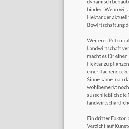
dynamisch bebaute
binden. Wenn wir a
Hektar der aktuell
Bewirtschaftung d
Weiteres Potential
Landwirtschaft ver
macht es für einen
Hektar zu pflanzen
einer flächendecke
Sinne käme man da
wohlbemerkt noch 
ausschließlich die
landwirtschaftlich
Ein dritter Faktor,
Verzicht auf Kunst