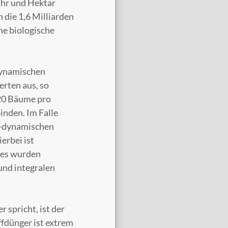
ahr und Hektar
 die 1,6 Milliarden
ne biologische
-dynamischen
erten aus, so
220 Bäume pro
inden. Im Falle
ch-dynamischen
erbei ist
 es wurden
und integralen
 spricht, ist der
ffdünger ist extrem