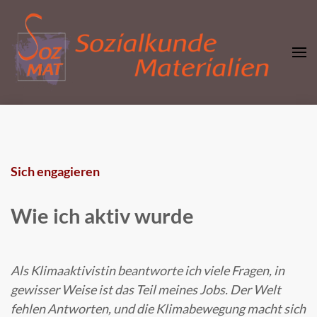
Zum
Inhalt
springen
(Enter
drücken)
sozialkunde-materialien.de
Sozialkunde Materialien
Sich engagieren
Wie ich aktiv wurde
Als Klimaaktivistin beantworte ich viele Fragen, in
gewisser Weise ist das Teil meines Jobs. Der Welt
fehlen Antworten, und die Klimabewegung macht sich